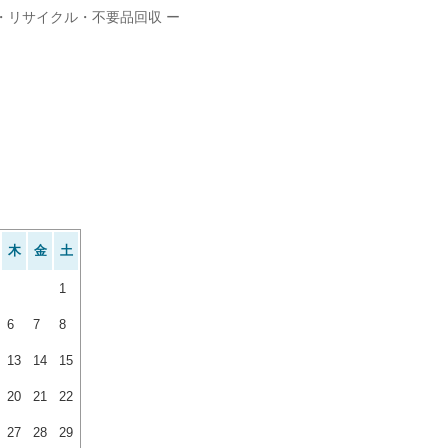
・リサイクル・不要品回収 ー
木
金
土
1
6
7
8
13
14
15
20
21
22
27
28
29