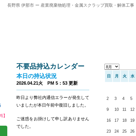
長野県 伊那市 ー 産業廃棄物処理・金属スクラップ買取・解体工事
不要品持込カレンダー
本日の持込状況
日
月
火
水
2026.04.21火 PM 5：53 更新
昨日より弊社内通信エラーが発生して
2
3
4
5
いましたが本日午前中復旧しました。
9
10
11
12
料】
ご迷惑をお掛けして申し訳ありません
16
17
18
19
でした。
23
24
25
26