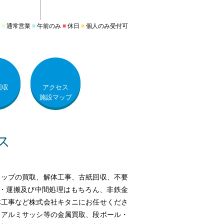
■
通常営業
■
午前のみ
■
休日
■
個人のみ受付可
回収
アクセス
施設マップ
ラップの買取、解体工事、古紙回収、不要
集・運搬及び中間処理はもちろん、非鉄金
体工事など株式会社キタニにお任せくださ
・アルミサッシ等の金属買取、段ボール・