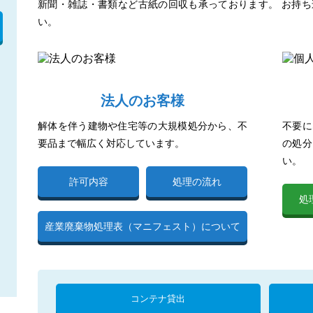
新聞・雑誌・書類など古紙の回収も承っております。 お持
い。
法人のお客様
解体を伴う建物や住宅等の大規模処分から、不
不要に
要品まで幅広く対応しています。
の処分
い。
許可内容
処理の流れ
処
産業廃棄物処理表（マニフェスト）について
コンテナ貸出