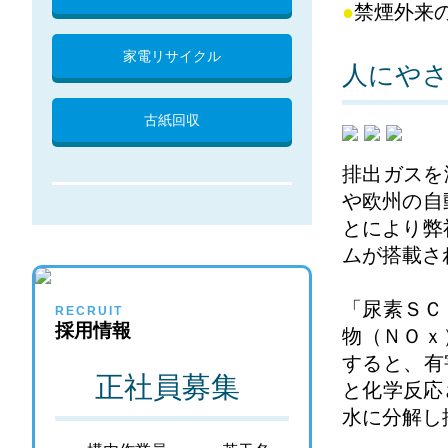
●
禁煙外来
家電リサイクル
人にや
古紙回収
排出ガスを
や欧州の自
とにより弊
ムが搭載さ
「尿素ＳＣ
RECRUIT
採用情報
物（ＮＯｘ
すると、有
正社員募集
と化学反応
水に分解し