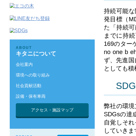
持続可能な
発目標（M
た「持続可
までに持続
169のタ
ABOUT
no one
キタニについて
ず、先進国
会社案内
としても積
環境への取り組み
SD
社会貢献活動
設備・保有車両
弊社の環境
アクセス・施設マップ
SDGsの
自覚しそれ
していきま